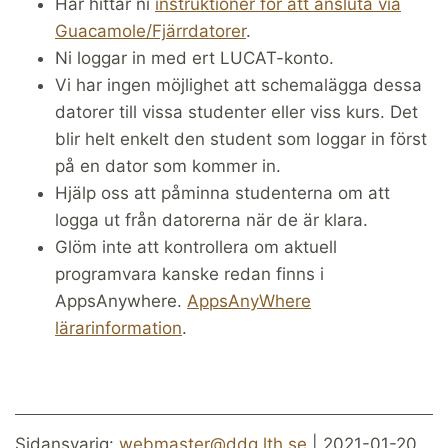
Här hittar ni
instruktioner för att ansluta via
Guacamole/Fjärrdatorer
.
Ni loggar in med ert LUCAT-konto.
Vi har ingen möjlighet att schemalägga dessa
datorer till vissa studenter eller viss kurs. Det
blir helt enkelt den student som loggar in först
på en dator som kommer in.
Hjälp oss att påminna studenterna om att
logga ut från datorerna när de är klara.
Glöm inte att kontrollera om aktuell
programvara kanske redan finns i
AppsAnywhere.
AppsAnyWhere
lärarinformation
.
Sidansvarig:
webmaster@ddg.lth.se
| 2021-01-20