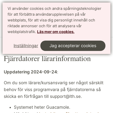
Vi använder cookies och andra spårningsteknologier
för att förbättra användarupplevelsen på vår
Sök
English
webbplats, för att visa dig personligt innehåll och
riktade annonser och för att analysera vår
Meny
webbplatstrafik.
Läs mer om cookies.
Start
LTHin
Datorsalar
Fjärrdatorer lärarinformation
Inställningar
Jag accepterar cookies
Fjärrdatorer lärarinformation
Uppdatering 2024-09-24
:
Om du som lärare/kursansvarig ser något särskilt
behov för viss programvara på fjärrdatorerna så
skicka en förfrågan till support@lth.se.
Systemet heter Guacamole.