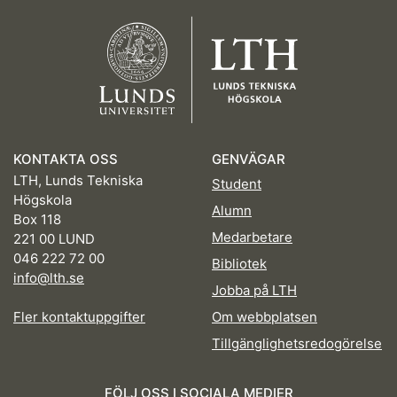
KONTAKTA OSS
GENVÄGAR
LTH, Lunds Tekniska
Student
Högskola
Alumn
Box 118
Medarbetare
221 00 LUND
046 222 72 00
Bibliotek
info@lth.se
Jobba på LTH
Fler kontaktuppgifter
Om webbplatsen
Tillgänglighetsredogörelse
FÖLJ OSS I SOCIALA MEDIER