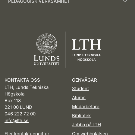
PEDAGOGISK VERKSAMHET
KONTAKTA OSS
GENVÄGAR
LTH, Lunds Tekniska
Student
Högskola
Alumn
Box 118
Medarbetare
221 00 LUND
046 222 72 00
Bibliotek
info@lth.se
Jobba på LTH
Fler kontaktuppgifter
Om webbplatsen