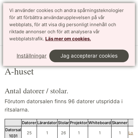
Vi använder cookies och andra spårningsteknologier
för att förbättra användarupplevelsen på vår
Sök
English
webbplats, för att visa dig personligt innehåll och
riktade annonser och för att analysera vår
Meny
webbplatstrafik.
Läs mer om cookies.
Start
LTHin
Datorsalar
Våra datorsalar
A-huset
Inställningar
Jag accepterar cookies
A-huset
Antal datorer / stolar.
Förutom datorsalen finns 96 datorer utspridda i
ritsalarna.
Datorer
Lärardator
Stolar
Projektor
Whiteboard
Skanner
Datorsal
25
1
26
1
1
1
Loka
1031