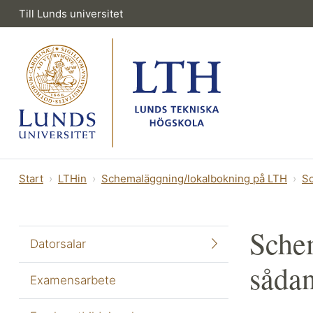
Till Lunds universitet
Start
LTHin
Schemaläggning/lokalbokning på LTH
Sc
Schem
Datorsalar
såda
Examensarbete