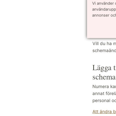
TimeEdit
Vi använder 
användarupple
Ange gärna 
annonser och
dock).
Använda 
Vill du ha
schemaändri
Lägga t
schema
Numera kan 
annat förel
personal o
Att ändra b