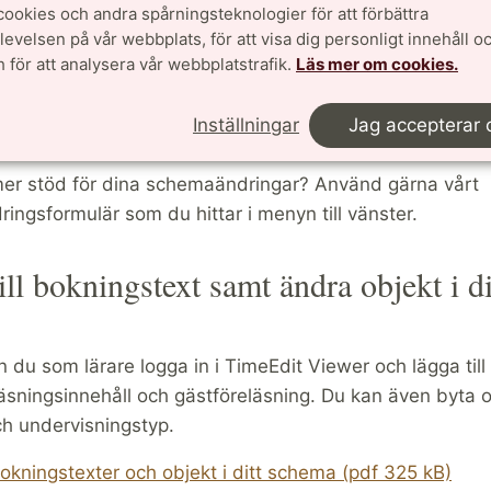
-ID underlättar
cookies och andra spårningsteknologier för att förbättra
velsen på vår webbplats, för att visa dig personligt innehåll oc
TimeEdit-ID för de aktuella schemaposterna (ej obligat
 för att analysera vår webbplatstrafik.
Läs mer om cookies.
Inställningar
Jag accepterar 
formulär
 mer stöd för dina schemaändringar? Använd gärna vårt
ngsformulär som du hittar i menyn till vänster.
ill bokningstext samt ändra objekt i di
du som lärare logga in i TimeEdit Viewer och lägga till
äsningsinnehåll och gästföreläsning. Du kan även byta 
ch undervisningstyp.
okningstexter och objekt i ditt schema (pdf 325 kB)