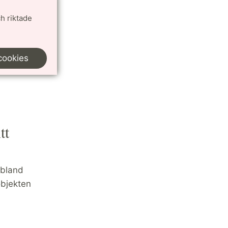
h riktade
oriskt
cookies
tt
 bland
objekten