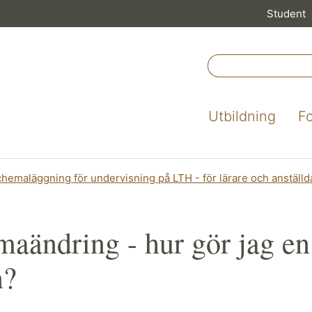
Student
Utbildning
F
hemaläggning för undervisning på LTH - för lärare och anställd
aändring - hur gör jag en
n?