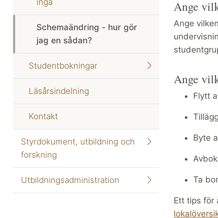
ingå
Ange vilk
Ange vilke
Schemaändring - hur gör
undervisning
jag en sådan?
studentgrup
Studentbokningar
Ange vil
Läsårsindelning
Flytt 
Kontakt
Tilläg
Byte a
Styrdokument, utbildning och
forskning
Avbokn
Ta bor
Utbildningsadministration
Ett tips fö
lokalöversi