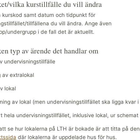
et/vilka kurstillfälle du vill ändra
n kurskod samt datum och tidpunkt för
stillfället/tillfällena du vill ändra. Ange även
p/undergrupp i de fall det är aktuellt.
ken typ av ärende det handlar om
av undervisningstillfälle
g av extralokal
v lokal
ing av lokal (men undervisningstillfället ska ligga kvar 
t hela undervisningstillfället, inklusive lokal, ur schemat
r att se hur lokalerna på LTH är bokade är att titta på de
ktssida
där lokalerna är uppdelade hus för hus.