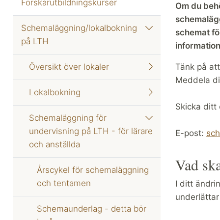
Forskarutbildningskurser
Om du behöv
schemalägga
Schemaläggning/lokalbokning
schemat för
på LTH
informatio
Översikt över lokaler
Tänk på att
Meddela din
Lokalbokning
Skicka ditt
Schemaläggning för
undervisning på LTH - för lärare
E-post:
sch
och anställda
Vad ska
Årscykel för schemaläggning
och tentamen
I ditt änd
underlättar
Schemaunderlag - detta bör