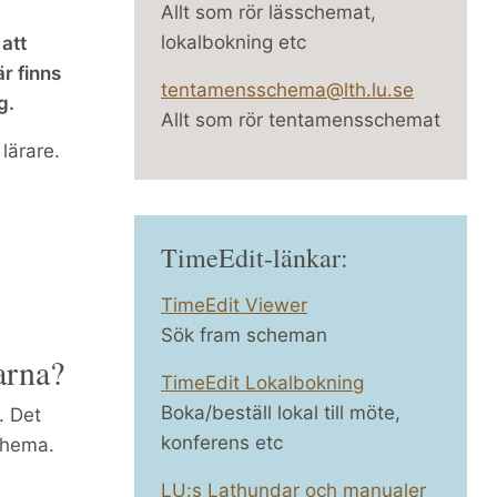
Allt som rör lässchemat,
lokalbokning etc
att
r finns
tentamensschema@lth.lu.se
g.
Allt som rör tentamensschemat
lärare.
TimeEdit-länkar:
TimeEdit Viewer
Sök fram scheman
arna?
TimeEdit Lokalbokning
Boka/beställ lokal till möte,
. Det
konferens etc
schema.
LU:s Lathundar och manualer