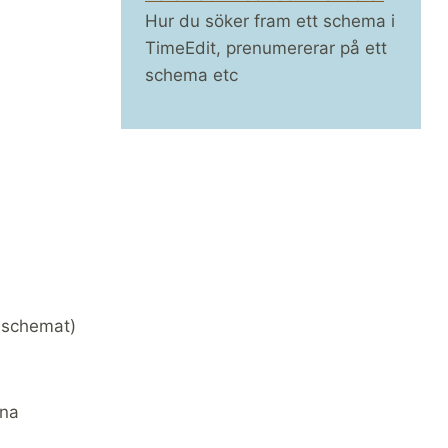
Hur du söker fram ett schema i
TimeEdit, prenumererar på ett
schema etc
i schemat)
nna