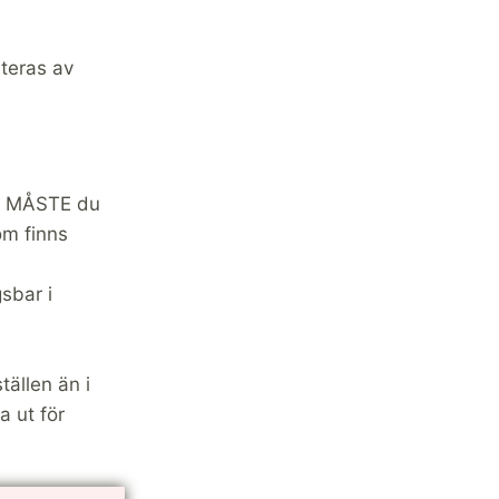
teras av
 så MÅSTE du
om finns
sbar i
tällen än i
a ut för