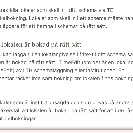
beställa lokaler som skall in i ditt schema via TE
kalbokning. Lokaler som skall in i ett schema måste han
äggare för att hamna i schemat på rätt sätt.
t lokalen är bokad på rätt sätt
kan lägga till en lokalangivelse i fritext i ditt schema
 den är bokad på rätt sätt i TimeEdit (om det är en lokal s
meEdit) av LTH schemaläggning eller institutionen. En
entar räcker inte som bokning om lokalen finns bokning
okaler som är institutionsägda och som bokas på andra s
kerställ att lokalen är bokad på rätt sätt för att inte råk
ubbelbokningar.