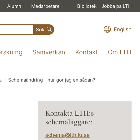
Alumn
Medarbetare
Bibliotek
Jobba på LTH
English
Sök
orskning
Samverkan
Kontakt
Om LTH
a
Schemaändring - hur gör jag en sådan?
Kontakta LTH:s
schemaläggare:
schema@lth.lu.se