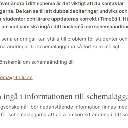
er ändra i ditt schema är det viktigt att du kontaktar
rna. De kan se till att dubbeldebiteringar undviks och 
 studenter och lärare uppdateras korrekt i TimeEdit. Hä
n om vad som ska ingå i ditt önskemål om schemaändrin
 sena ändringar kan ställa till problem för studenter och 
a ändringar till schemaläggarna så fort som möjligt.
 önskemål om schemaändring till:
ema@lth.lu.se
 ingå i informationen till schemalägg
ringsönskemål bör nedanstående information finnas med
 för schemaläggarna att göra en korrekt ändring i ditt 