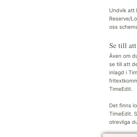
Undvik att 
Reserve/Lo
oss schemal
Se till at
Även om du 
se till att
inlagd i Ti
fritextkomm
TimeEdit.
Det finns l
TimeEdit. Sä
otrevliga d