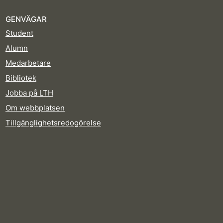
GENVÄGAR
Student
Alumn
Medarbetare
Bibliotek
Jobba på LTH
Om webbplatsen
Tillgänglighetsredogörelse