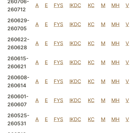
260706-
A
E
FYS
IKDC
KC
M
MH
V
260712
260629-
A
E
FYS
IKDC
KC
M
MH
V
260705
260622-
A
E
FYS
IKDC
KC
M
MH
V
260628
260615-
A
E
FYS
IKDC
KC
M
MH
V
260621
260608-
A
E
FYS
IKDC
KC
M
MH
V
260614
260601-
A
E
FYS
IKDC
KC
M
MH
V
260607
260525-
A
E
FYS
IKDC
KC
M
MH
V
260531