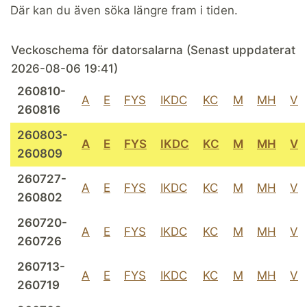
Där kan du även söka längre fram i tiden.
Veckoschema för datorsalarna (Senast uppdaterat
2026-08-06 19:41)
260810-
A
E
FYS
IKDC
KC
M
MH
V
260816
260803-
A
E
FYS
IKDC
KC
M
MH
V
260809
260727-
A
E
FYS
IKDC
KC
M
MH
V
260802
260720-
A
E
FYS
IKDC
KC
M
MH
V
260726
260713-
A
E
FYS
IKDC
KC
M
MH
V
260719