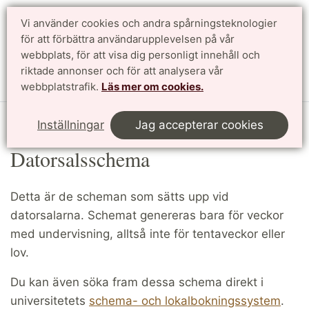
Vi använder cookies och andra spårningsteknologier
för att förbättra användarupplevelsen på vår
Sök
English
webbplats, för att visa dig personligt innehåll och
riktade annonser och för att analysera vår
Meny
webbplatstrafik.
Läs mer om cookies.
Start
LTHin
Datorsalar
Datorsalsschema
Inställningar
Jag accepterar cookies
Datorsalsschema
Detta är de scheman som sätts upp vid
datorsalarna. Schemat genereras bara för veckor
med undervisning, alltså inte för tentaveckor eller
lov.
Du kan även söka fram dessa schema direkt i
universitetets
schema- och lokalbokningssystem
.