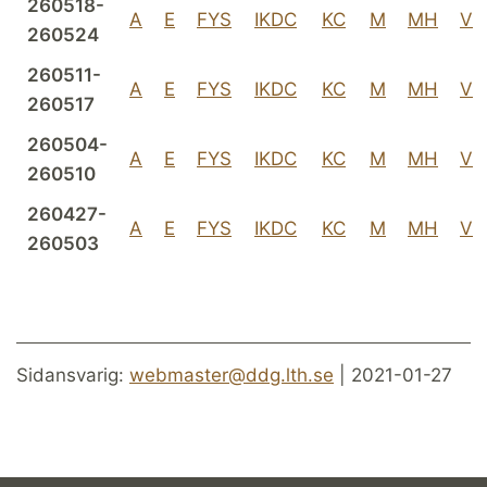
260518-
A
E
FYS
IKDC
KC
M
MH
V
260524
260511-
A
E
FYS
IKDC
KC
M
MH
V
260517
260504-
A
E
FYS
IKDC
KC
M
MH
V
260510
260427-
A
E
FYS
IKDC
KC
M
MH
V
260503
Sidansvarig:
webmaster@ddg.lth.se
| 2021-01-27