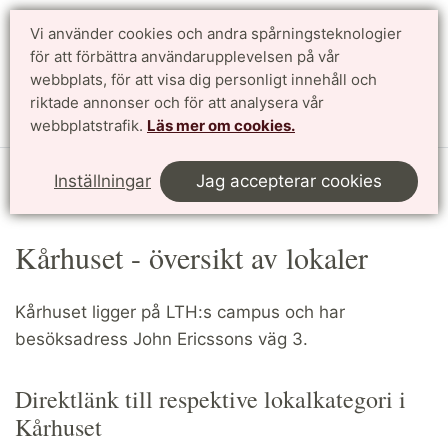
Vi använder cookies och andra spårningsteknologier
för att förbättra användarupplevelsen på vår
Sök
English
webbplats, för att visa dig personligt innehåll och
riktade annonser och för att analysera vår
Meny
webbplatstrafik.
Läs mer om cookies.
Start
LTHin
Schemaläggning/lokalbokning på LTH
Inställningar
Jag accepterar cookies
Översikt över lokaler
Kårhuset
Kårhuset - översikt av lokaler
Kårhuset ligger på LTH:s campus och har
besöksadress John Ericssons väg 3.
Direktlänk till respektive lokalkategori i
Kårhuset