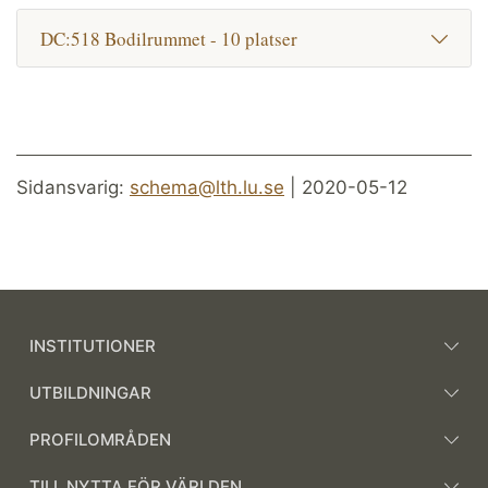
DC:518 Bodilrummet - 10 platser
Sidansvarig:
schema@lth.lu.se
| 2020-05-12
INSTITUTIONER
UTBILDNINGAR
PROFILOMRÅDEN
TILL NYTTA FÖR VÄRLDEN