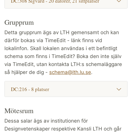
DC:308 Sigvard - 20 datorer, 21 sittplatser
Grupprum
Detta grupprum ägs av LTH gemensamt och kan
därför bokas via TimeEdit - länk finns vid
lokalinfon. Skall lokalen användas i ett befintligt
schema som finns i TimeEdit? Boka den inte själv
via TimeEdit, utan kontakta LTH:s schemaläggare
så hjälper de dig -
schema@lth.lu.se
.
DC:216 - 8 platser
Mötesrum
Dessa salar ägs av institutionen för
Designvetenskaper respektive Kansli LTH och går