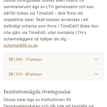
Dessa övningssalar (kallas även ibland för
seminarierum) ägs av LTH gemensamt och kan
därför bokas via TimeEdit - länk finns vid
respektive lokal. Skall lokalen användas i ett
befintligt schema som finns i TimeEdit? Boka den
inte själv via TimeEdit, utan kontakta LTH:s
schemaläggare så hjälper de dig -
schema@lth.lu.se
.
DC:304 - 35 platser
DC:310 - 40 platser
Institutionsägda övningssalar
Dessa salar ägs av institutionen för
Designvetenskaper och går inte att beställa via