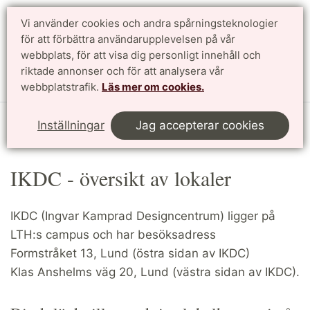
Vi använder cookies och andra spårningsteknologier
för att förbättra användarupplevelsen på vår
Sök
English
webbplats, för att visa dig personligt innehåll och
riktade annonser och för att analysera vår
Meny
webbplatstrafik.
Läs mer om cookies.
Start
LTHin
Schemaläggning/lokalbokning på LTH
Inställningar
Jag accepterar cookies
Översikt över lokaler
IKDC
IKDC - översikt av lokaler
IKDC (Ingvar Kamprad Designcentrum) ligger på
LTH:s campus och har besöksadress
Formstråket 13, Lund (östra sidan av IKDC)
Klas Anshelms väg 20, Lund (västra sidan av IKDC).