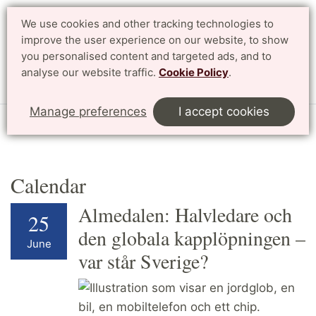
We use cookies and other tracking technologies to
improve the user experience on our website, to show
Search
Svenska
you personalised content and targeted ads, and to
analyse our website traffic.
Cookie Policy
.
Menu
Manage preferences
I accept cookies
Start
English
Research
Profile Areas
Calendar
Calendar
Almedalen: Halvledare och
25
den globala kapplöpningen –
June
var står Sverige?