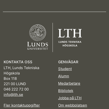
KONTAKTA OSS
GENVÄGAR
LTH, Lunds Tekniska
Student
Högskola
Alumn
Box 118
Medarbetare
221 00 LUND
046 222 72 00
Bibliotek
info@lth.se
Jobba på LTH
Fler kontaktuppgifter
Om webbplatsen