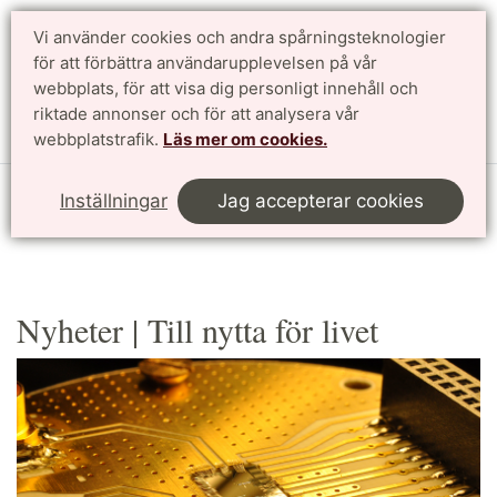
Vi använder cookies och andra spårningsteknologier
Sök
English
för att förbättra användarupplevelsen på vår
webbplats, för att visa dig personligt innehåll och
riktade annonser och för att analysera vår
Meny
webbplatstrafik.
Läs mer om cookies.
Start
Forskning
Till nytta för världen
Till nytta för livet
Inställningar
Jag accepterar cookies
Nyheter
Nyheter | Till nytta för livet