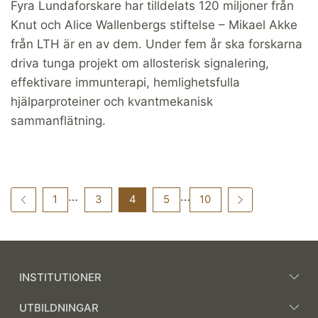
Fyra Lundaforskare har tilldelats 120 miljoner från
Knut och Alice Wallenbergs stiftelse – Mikael Akke
från LTH är en av dem. Under fem år ska forskarna
driva tunga projekt om allosterisk signalering,
effektivare immunterapi, hemlighetsfulla
hjälparproteiner och kvantmekanisk
sammanflätning.
…
…
1
3
4
5
10
INSTITUTIONER
UTBILDNINGAR