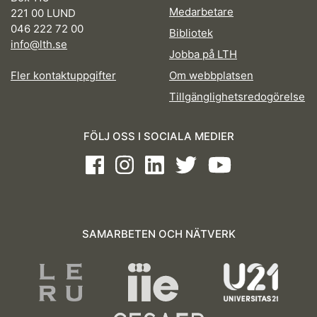
Medarbetare
221 00 LUND
046 222 72 00
Bibliotek
info@lth.se
Jobba på LTH
Fler kontaktuppgifter
Om webbplatsen
Tillgänglighetsredogörelse
FÖLJ OSS I SOCIALA MEDIER
Facebook
Instagram
LinkedIn
Twitter
Youtube
SAMARBETEN OCH NÄTVERK