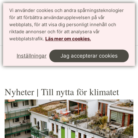
Vi använder cookies och andra spårningsteknologier
Sök
English
för att förbättra användarupplevelsen på vår
webbplats, för att visa dig personligt innehåll och
riktade annonser och för att analysera vår
Meny
webbplatstrafik.
Läs mer om cookies.
Start
Forskning
Till nytta för världen
Inställningar
Jag accepterar cookies
Till nytta för klimatet
Nyheter
Nyheter | Till nytta för klimatet