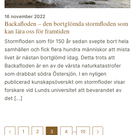
16 november 2022
Backafloden – den bortglömda stormfloden som
kan lära oss för framtiden
Stormfloden som för 150 år sedan svepte bort hela
samhällen och fick flera hundra människor att mista
livet är nästan bortglömd idag. Detta trots att
Backafloden är en av de värsta naturkatastrofer
som drabbat södra Östersjön. I en nyligen
publicerad kunskapsöversikt om stormfloder visar
forskare vid Lunds universitet att bevarandet av
det [...]
…
1
2
3
4
10