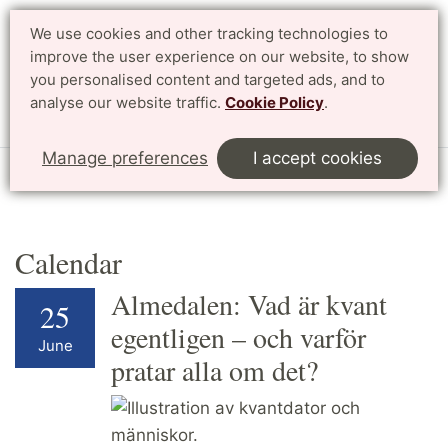
We use cookies and other tracking technologies to
improve the user experience on our website, to show
Search
Svenska
you personalised content and targeted ads, and to
analyse our website traffic.
Cookie Policy
.
Menu
Manage preferences
I accept cookies
Start
English
Research
Profile Areas
Calendar
Calendar
Almedalen: Vad är kvant
25
egentligen – och varför
June
pratar alla om det?